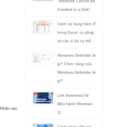
"Windows Cannot Be
Installed to a Disk”
Cách sử dụng hàm IF
trong Excel, cú pháp
và các ví dụ cụ thể
Windows Defender là
gì? Chức năng của
Windows Defender là
gì?
Link download hệ
điều hành Windows
 Nhấn vào
11
Cách nâng cấp win