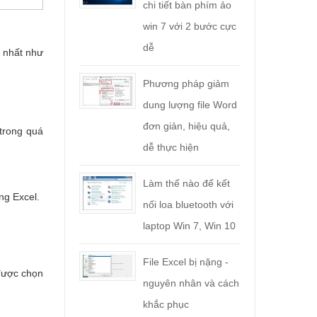
chi tiết bàn phím ảo
win 7 với 2 bước cực
dễ
p nhất như
Phương pháp giảm
dung lượng file Word
đơn giản, hiệu quả,
trong quá
dễ thực hiện
Làm thế nào để kết
ng Excel.
nối loa bluetooth với
laptop Win 7, Win 10
File Excel bị nặng -
 được chọn
nguyên nhân và cách
khắc phục