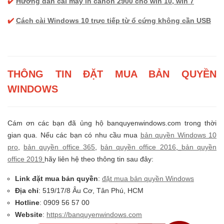
✔️
Hướng dẫn cài máy in canon 2900 cho win 10, win 7
✔️
Cách cài Windows 10 trực tiếp từ ổ cứng không cần USB
THÔNG TIN ĐẶT MUA BẢN QUYỀN
WINDOWS
Cám ơn các bạn đã ủng hộ banquyenwindows.com trong thời
gian qua. Nếu các bạn có nhu cầu mua
bản quyền Windows 10
pro
,
bản quyền office 365
,
bản quyền office 2016
,
bản quyền
office 2019
hãy liên hệ theo thông tin sau đây:
Link đặt mua bản quyền
:
đặt mua bản quyền Windows
Địa chỉ
: 519/17/8 Âu Cơ, Tân Phú, HCM
Hotline
: 0909 56 57 00
Website
:
https://banquyenwindows.com