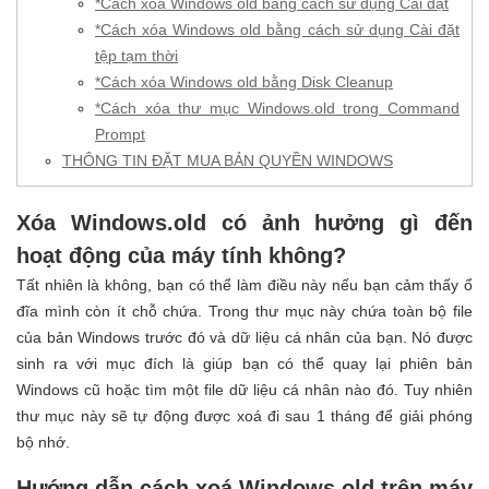
*Cách xóa Windows old bằng cách sử dụng Cài đặt
*Cách xóa Windows old bằng cách sử dụng Cài đặt
tệp tạm thời
*Cách xóa Windows old bằng Disk Cleanup
*Cách xóa thư mục Windows.old trong Command
Prompt
THÔNG TIN ĐẶT MUA BẢN QUYỀN WINDOWS
Xóa Windows.old có ảnh hưởng gì đến
hoạt động của máy tính không?
Tất nhiên là không, bạn có thể làm điều này nếu bạn cảm thấy ổ
đĩa mình còn ít chỗ chứa. Trong thư mục này chứa toàn bộ file
của bản Windows trước đó và dữ liệu cá nhân của bạn. Nó được
sinh ra với mục đích là giúp bạn có thể quay lại phiên bản
Windows cũ hoặc tìm một file dữ liệu cá nhân nào đó. Tuy nhiên
thư mục này sẽ tự động được xoá đi sau 1 tháng để giải phóng
bộ nhớ.
Hướng dẫn cách xoá Windows old trên máy