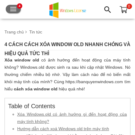
0
4
Trang chủ
Tin tức
4 CÁCH CÁCH XÓA WINDOW OLD NHANH CHÓNG VÀ
HIỆU QUẢ TỨC THÌ
Xóa window old
có ảnh hưởng đến hoạt động của máy tính
không? Windows.old được sinh ra sau khi cập nhật Windows. Nó
thường chiếm nhiều bộ nhớ. Vậy làm cách nào để nó biến mất
khỏi máy tính của mình? Cùng https://banquyenwindows.com tìm
hiểu
cách xóa window old
hiệu quả nhé!
Table of Contents
Xóa Windows.old có ảnh hưởng gì đến hoạt động của
máy tính không?
Hướng dẫn cách xoá Windows old trên máy tính