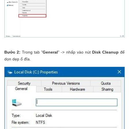
Bước 2:
Trong tab "
General
" -> nhấp vào nút
Disk Cleanup
để
dọn dẹp ổ đĩa.