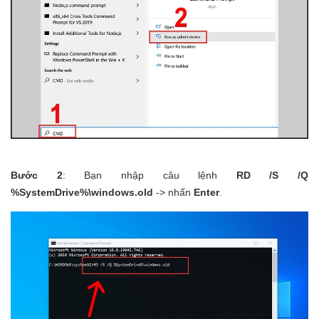
Bước 2
: Bạn nhập câu lệnh
RD /S /Q
%SystemDrive%\windows.old
-> nhấn
Enter
.