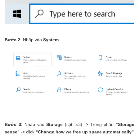
Bước 2:
Nhấp vào
System
Bước 3:
Nhấp vào
Storage
(cột trái)
->
Trong phần
"Storage
sense"
-> click
“Change how we free up space automatically”