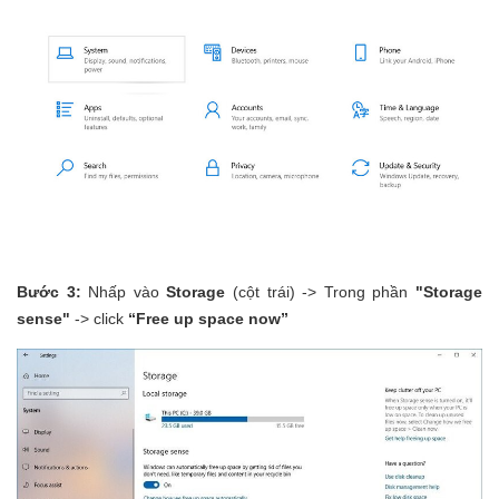
Bước 3:
Nhấp vào
Storage
(cột trái) -> Trong phần
"Storage
sense"
-> click
“Free up space now”