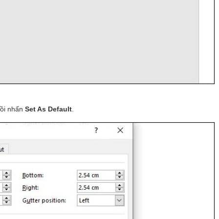
rồi nhấn
Set As Default
.