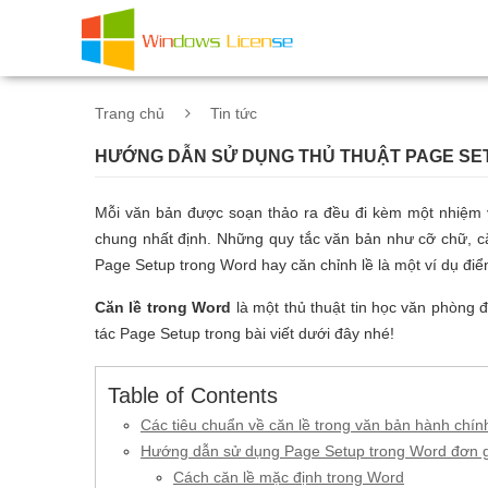
Trang chủ
Tin tức
HƯỚNG DẪN SỬ DỤNG THỦ THUẬT PAGE SE
Mỗi văn bản được soạn thảo ra đều đi kèm một nhiệm v
chung nhất định. Những quy tắc văn bản như cỡ chữ, că
Page Setup trong Word hay căn chỉnh lề là một ví dụ điể
Căn lề trong Word
là một thủ thuật tin học văn phòng
tác Page Setup trong bài viết dưới đây nhé!
Table of Contents
Các tiêu chuẩn về căn lề trong văn bản hành chí
Hướng dẫn sử dụng Page Setup trong Word đơn g
Cách căn lề mặc định trong Word