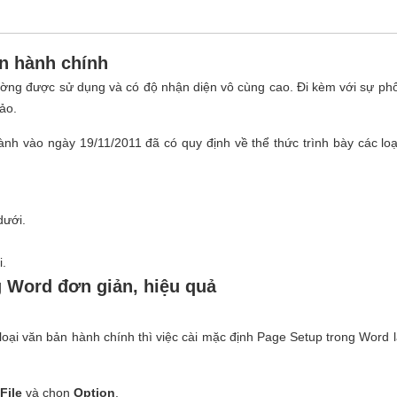
ản hành chính
ường được sử dụng và có độ nhận diện vô cùng cao. Đi kèm với sự ph
ảo.
h vào ngày 19/11/2011 đã có quy định về thể thức trình bày các loạ
dưới.
i.
 Word đơn giản, hiệu quả
oại văn bản hành chính thì việc cài mặc định Page Setup trong Word 
File
và chọn
Option
.