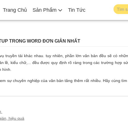
Trang Chủ
Sản Phẩm
Tin Tức
TUP TRONG WORD ĐƠN GIẢN NHẤT
ụ truyền tải khác nhau. tuy nhiên, phần lớn văn bản đều sẽ có nhữn
n lề, kiểu chữ,... đều được quy định rõ ràng trong các trường hợp s
n hình.
 đem sự chuyên nghiệp của văn bản tăng thêm rất nhiều. Hãy cùng tìm
nh
iản, hiệu quả